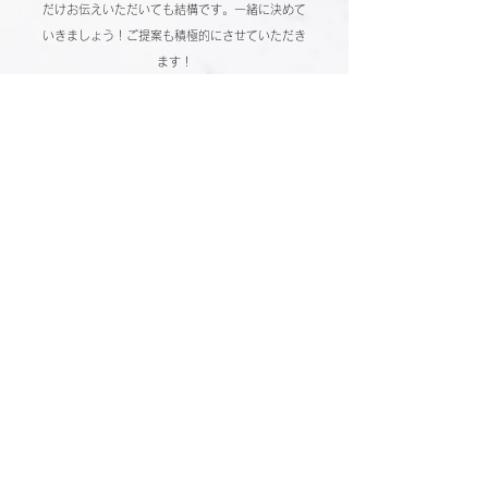
だけお伝えいただいても結構です。一緒に決めて
いきましょう！ご提案も積極的にさせていただき
ます！
持ち込みデザインは可能？
当サロンは華美なアートをしておりませんが
シンプルなものであればお受けいたします。持ち
込みデザインのご提示も可能です。
華美なものではなく、ただお爪を強くしたい。育
てたい。
クリアな透明仕上げ(¥7700)や、マット仕上げ
(
¥8800)でまるで
自爪のようにすることも可能で
す。
折れた爪を直して欲しい
爪にお痛みがあると生活し辛いですのでご相談く
ださい。横や縦の亀裂がある場合も早めの施術で
快適にお過ごしいただけます。