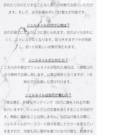
折れたり欠けたりすることなく美しい状態でお戻りいただけ
ます。そして、お爪を傷めずに付け替えが可能です。
ジェルネイルの付け心地は？
お爪が頑丈になったように感じられます。自爪よりも折れに
くく、ストレスがなくなります。取り外すまでツヤが持続
し、約1ヶ月美しい状態が保たれます。
ジェルネイルがとれたら？
こちらの不都合でジェルネイルが取れた場合は、1週間以内
なら無料でお直し致します。以降は有料となりますが、1本
単位でのお直しも受け付けます。
ジェルネイルは自爪が傷むの？
1度は適正、的確なサンディング（自爪に傷を入れる作業）
を行いますが、ジェルと爪との定着を良くすることが目的で
す。無駄に傷めることは致しません。当店は付替えの際に、
ジェルネイルのベースコート部分を残してカラーを変えてい
きますので、何度も同じ箇所を傷つける付け替え、乾燥する